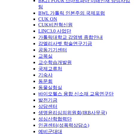
BK21 FOUR 스마트파마 미래인재 양성사업
팀
BWL 가톨릭 인본주의 국제포럼
CUK ON
CUK비전혁신원
LINC3.0 사업단
가톨릭대학교 감염병 종합안내
강엘리사벳 학술연구기금
공동기기센터
교목실
교수학습개발원
국제교류처
기숙사
동문회
동물실험실
바이오헬스 융합 신소재 교육연구단
발전기금
상담센터
생명윤리심의위원회(IRB사무국)
성심산학협력단
인권센터(성폭력상담소)
예비군대대