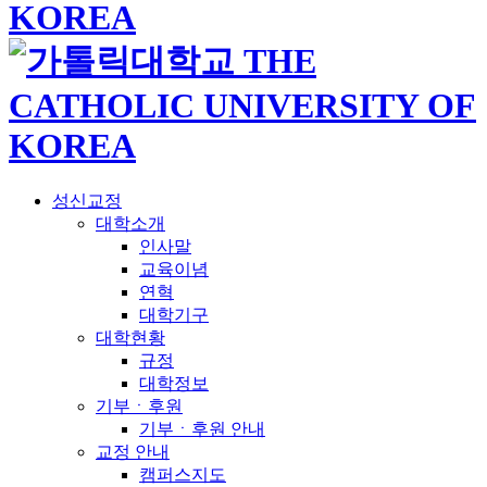
성신교정
대학소개
인사말
교육이념
연혁
대학기구
대학현황
규정
대학정보
기부ㆍ후원
기부ㆍ후원 안내
교정 안내
캠퍼스지도