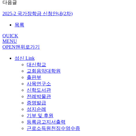
다음글
2025-2 국가장학금 신청안내(2차)
목록
QUICK
MENU
OPEN
맨위로가기
성신 Link
대신학교
교회음악대학원
출판부
사목연구소
신학도서관
전례박물관
증명발급
성지순례
기부 및 후원
등록금고지서출력
근로소득원천징수영수증