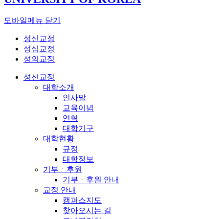
모바일메뉴 닫기
성신교정
성심교정
성의교정
성신교정
대학소개
인사말
교육이념
연혁
대학기구
대학현황
규정
대학정보
기부ㆍ후원
기부ㆍ후원 안내
교정 안내
캠퍼스지도
찾아오시는 길