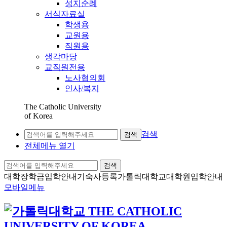
성지순례
서식자료실
학생용
교원용
직원용
생각마당
교직원전용
노사협의회
인사/복지
The Catholic University
of Korea
검색
검색
전체메뉴 열기
검색
대학장학금
입학안내
기숙사등록
가톨릭대학교
대학원입학안내
모바일메뉴