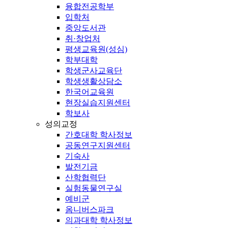
융합전공학부
입학처
중앙도서관
취·창업처
평생교육원(성심)
학부대학
학생군사교육단
학생생활상담소
한국어교육원
현장실습지원센터
학보사
성의교정
간호대학 학사정보
공동연구지원센터
기숙사
발전기금
산학협력단
실험동물연구실
예비군
옴니버스파크
의과대학 학사정보