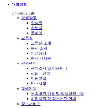
대학생활
University Life
학생활동
학생회
학보사
동아리
교목실
교목실 소개
부서 소개
영성상담
행사 게시판
인권센터
센터소개 및 이용안내
상담ㆍ신고
인권교육
안내사항
학생지원
부속병원 이용 및 학생상해보험
취업지원 및 외부기관 안내
정보서비스