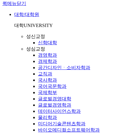
퀵메뉴닫기
대학/대학원
대학
UNIVERSITY
성신교정
신학대학
성심교정
경영학과
경제학과
공간디자인ㆍ소비자학과
교직과
국사학과
국어국문학과
국제학부
글로벌경영대학
글로벌경영학과
데이터사이언스학과
물리학과
미디어기술콘텐츠학과
바이오메디컬소프트웨어학과