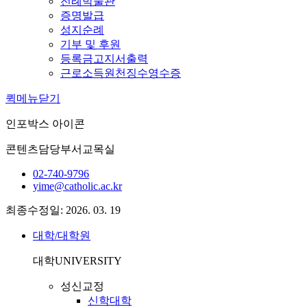
전례박물관
증명발급
성지순례
기부 및 후원
등록금고지서출력
근로소득원천징수영수증
퀵메뉴닫기
인포박스 아이콘
콘텐츠담당부서
교목실
02-740-9796
yime@catholic.ac.kr
최종수정일: 2026. 03. 19
대학/대학원
대학
UNIVERSITY
성신교정
신학대학