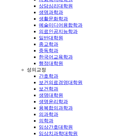
상담심리대학원
생명과학과
생활문화학과
예술미디어융합학과
의료인공지능학과
일반대학원
종교학과
중독학과
한국어교육학과
행정대학원
성의교정
간호학과
보건의료경영대학원
보건학과
생명대학원
생명윤리학과
융복합의과학과
의과학과
의학과
임상간호대학원
임상치과학대학원