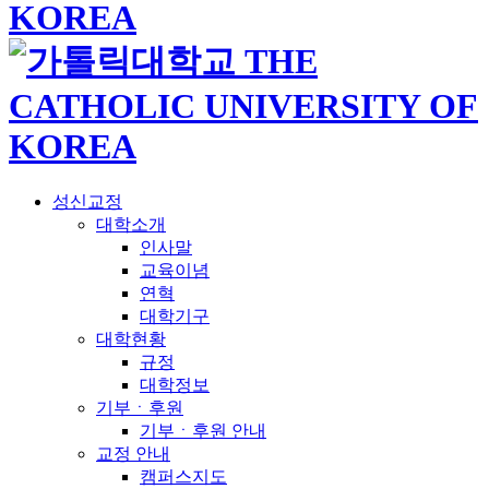
성신교정
대학소개
인사말
교육이념
연혁
대학기구
대학현황
규정
대학정보
기부ㆍ후원
기부ㆍ후원 안내
교정 안내
캠퍼스지도