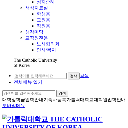
성지순례
서식자료실
학생용
교원용
직원용
생각마당
교직원전용
노사협의회
인사/복지
The Catholic University
of Korea
검색
검색
전체메뉴 열기
검색
대학장학금
입학안내
기숙사등록
가톨릭대학교
대학원입학안내
모바일메뉴