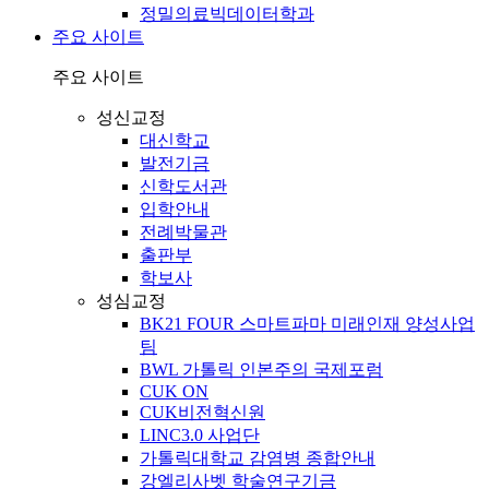
정밀의료빅데이터학과
주요 사이트
주요 사이트
성신교정
대신학교
발전기금
신학도서관
입학안내
전례박물관
출판부
학보사
성심교정
BK21 FOUR 스마트파마 미래인재 양성사업
팀
BWL 가톨릭 인본주의 국제포럼
CUK ON
CUK비전혁신원
LINC3.0 사업단
가톨릭대학교 감염병 종합안내
강엘리사벳 학술연구기금