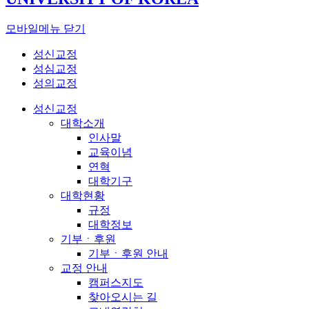
모바일메뉴 닫기
성신교정
성심교정
성의교정
성신교정
대학소개
인사말
교육이념
연혁
대학기구
대학현황
규정
대학정보
기부ㆍ후원
기부ㆍ후원 안내
교정 안내
캠퍼스지도
찾아오시는 길