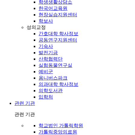
학생생활상담소
한국어교육원
현장실습지원센터
학보사
성의교정
간호대학 학사정보
공동연구지원센터
기숙사
발전기금
산학협력단
실험동물연구실
예비군
옴니버스파크
의과대학 학사정보
의학도서관
입학처
관련 기관
관련 기관
학교법인 가톨릭학원
가톨릭중앙의료원