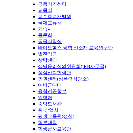
공동기기센터
교목실
교수학습개발원
국제교류처
기숙사
동문회
동물실험실
바이오헬스 융합 신소재 교육연구단
발전기금
상담센터
생명윤리심의위원회(IRB사무국)
성심산학협력단
인권센터(성폭력상담소)
예비군대대
융합전공학부
입학처
중앙도서관
취·창업처
평생교육원(성심)
학부대학
학생군사교육단