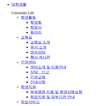
대학생활
University Life
학생활동
학생회
학보사
동아리
교목실
교목실 소개
부서 소개
영성상담
행사 게시판
인권센터
센터소개 및 이용안내
상담ㆍ신고
인권교육
안내사항
학생지원
부속병원 이용 및 학생상해보험
취업지원 및 외부기관 안내
정보서비스