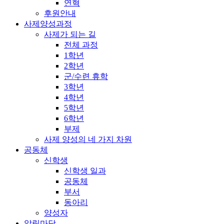
연혁
후원안내
사제양성과정
사제가 되는 길
전체 과정
1학년
2학년
군/수련 휴학
3학년
4학년
5학년
6학년
부제
사제 양성의 네 가지 차원
공동체
신학생
신학생 일과
공동체
부서
동아리
양성자
알림마당