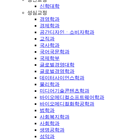
신학대학
성심교정
경영학과
경제학과
공간디자인ㆍ소비자학과
교직과
국사학과
국어국문학과
국제학부
글로벌경영대학
글로벌경영학과
데이터사이언스학과
물리학과
미디어기술콘텐츠학과
바이오메디컬소프트웨어학과
바이오메디컬화학공학과
법학과
사회복지학과
사회학과
생명공학과
성악과