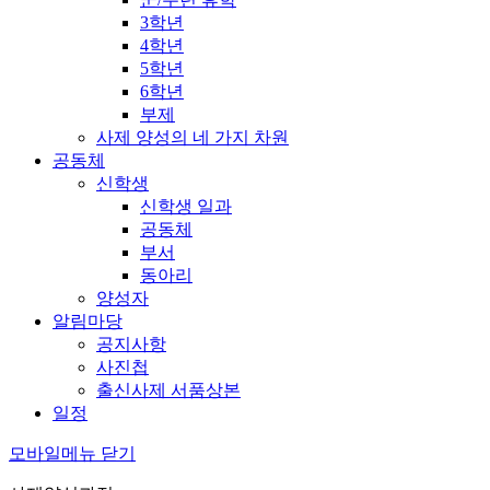
3학년
4학년
5학년
6학년
부제
사제 양성의 네 가지 차원
공동체
신학생
신학생 일과
공동체
부서
동아리
양성자
알림마당
공지사항
사진첩
출신사제 서품상본
일정
모바일메뉴 닫기