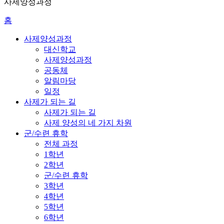
사제양성과정
홈
사제양성과정
대신학교
사제양성과정
공동체
알림마당
일정
사제가 되는 길
사제가 되는 길
사제 양성의 네 가지 차원
군/수련 휴학
전체 과정
1학년
2학년
군/수련 휴학
3학년
4학년
5학년
6학년