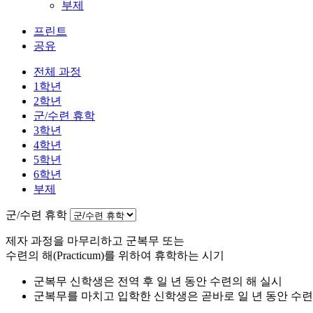
부제
프린트
공유
전체 과정
1학년
2학년
군/수련 휴학
3학년
4학년
5학년
6학년
부제
군/수련 휴학
제자 과정을 마무리하고 군복무 또는
수련의 해(Practicum)를 위하여 휴학하는 시기
군복무 신학생은 전역 후 일 년 동안 수련의 해 실시
군복무를 마치고 입학한 신학생은 곧바로 일 년 동안 수련