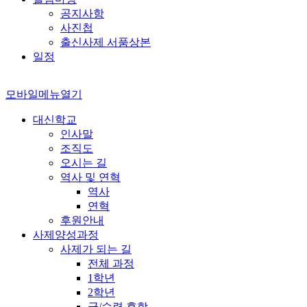
공지사항
사진첩
출신사제 서품상본
일정
모바일메뉴열기
대신학교
인사말
조직도
오시는 길
역사 및 연혁
역사
연혁
후원안내
사제양성과정
사제가 되는 길
전체 과정
1학년
2학년
군/수련 휴학