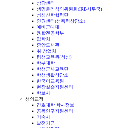
상담센터
생명윤리심의위원회(IRB사무국)
성심산학협력단
인권센터(성폭력상담소)
예비군대대
융합전공학부
입학처
중앙도서관
취·창업처
평생교육원(성심)
학부대학
학생군사교육단
학생생활상담소
한국어교육원
현장실습지원센터
학보사
성의교정
간호대학 학사정보
공동연구지원센터
기숙사
발전기금