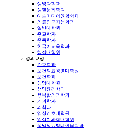
생명과학과
생활문화학과
예술미디어융합학과
의료인공지능학과
일반대학원
종교학과
중독학과
한국어교육학과
행정대학원
성의교정
간호학과
보건의료경영대학원
보건학과
생명대학원
생명윤리학과
융복합의과학과
의과학과
의학과
임상간호대학원
임상치과학대학원
정밀의료빅데이터학과