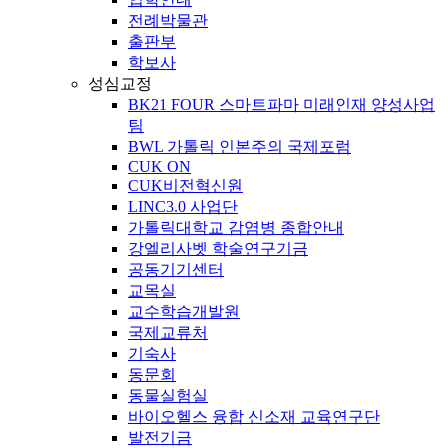
전례박물관
출판부
학보사
성심교정
BK21 FOUR 스마트파마 미래인재 양성사업
팀
BWL 가톨릭 인본주의 국제포럼
CUK ON
CUK비전혁신원
LINC3.0 사업단
가톨릭대학교 감염병 종합안내
강엘리사벳 학술연구기금
공동기기센터
교목실
교수학습개발원
국제교류처
기숙사
동문회
동물실험실
바이오헬스 융합 신소재 교육연구단
발전기금