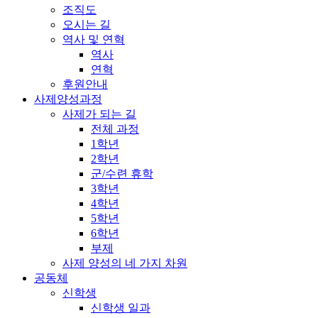
조직도
오시는 길
역사 및 연혁
역사
연혁
후원안내
사제양성과정
사제가 되는 길
전체 과정
1학년
2학년
군/수련 휴학
3학년
4학년
5학년
6학년
부제
사제 양성의 네 가지 차원
공동체
신학생
신학생 일과