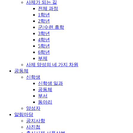
사제가 되는 길
전체 과정
1학년
2학년
군/수련 휴학
3학년
4학년
5학년
6학년
부제
사제 양성의 네 가지 차원
공동체
신학생
신학생 일과
공동체
부서
동아리
양성자
알림마당
공지사항
사진첩