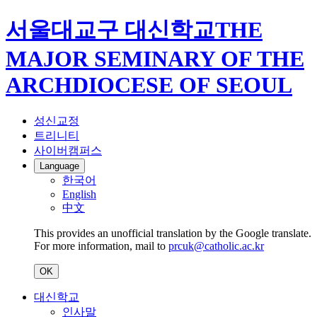
서울대교구 대신학교
THE
MAJOR SEMINARY OF THE
ARCHDIOCESE OF SEOUL
성신교정
트리니티
사이버캠퍼스
Language
한국어
English
中文
This provides an unofficial translation by the Google translate.
For more information, mail to
prcuk@catholic.ac.kr
OK
대신학교
인사말