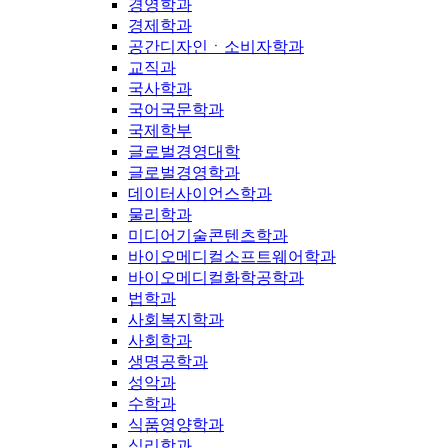
경영학과
경제학과
공간디자인ㆍ소비자학과
교직과
국사학과
국어국문학과
국제학부
글로벌경영대학
글로벌경영학과
데이터사이언스학과
물리학과
미디어기술콘텐츠학과
바이오메디컬소프트웨어학과
바이오메디컬화학공학과
법학과
사회복지학과
사회학과
생명공학과
성악과
수학과
식품영양학과
심리학과