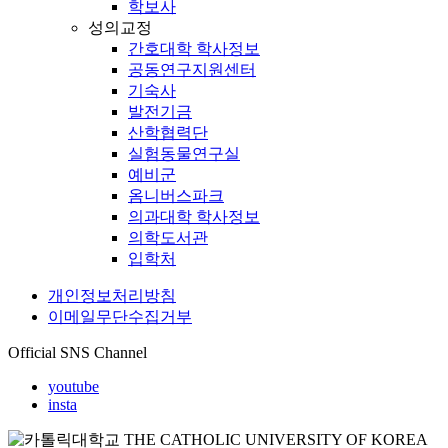
학보사
성의교정
간호대학 학사정보
공동연구지원센터
기숙사
발전기금
산학협력단
실험동물연구실
예비군
옴니버스파크
의과대학 학사정보
의학도서관
입학처
개인정보처리방침
이메일무단수집거부
Official SNS Channel
youtube
insta