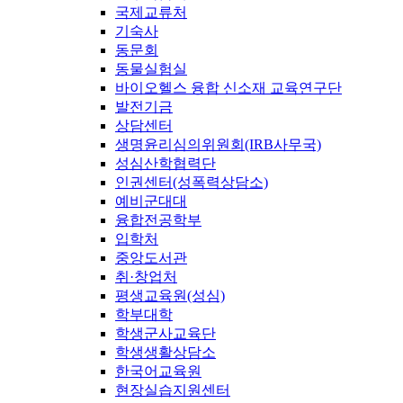
국제교류처
기숙사
동문회
동물실험실
바이오헬스 융합 신소재 교육연구단
발전기금
상담센터
생명윤리심의위원회(IRB사무국)
성심산학협력단
인권센터(성폭력상담소)
예비군대대
융합전공학부
입학처
중앙도서관
취·창업처
평생교육원(성심)
학부대학
학생군사교육단
학생생활상담소
한국어교육원
현장실습지원센터