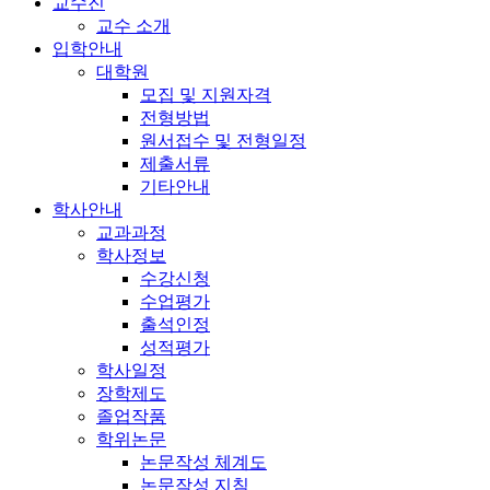
교수진
교수 소개
입학안내
대학원
모집 및 지원자격
전형방법
원서접수 및 전형일정
제출서류
기타안내
학사안내
교과과정
학사정보
수강신청
수업평가
출석인정
성적평가
학사일정
장학제도
졸업작품
학위논문
논문작성 체계도
논문작성 지침