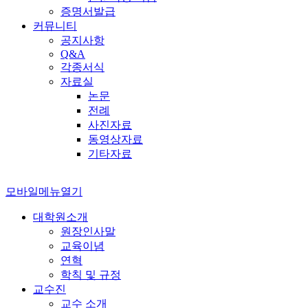
증명서발급
커뮤니티
공지사항
Q&A
각종서식
자료실
논문
전례
사진자료
동영상자료
기타자료
모바일메뉴열기
대학원소개
원장인사말
교육이념
연혁
학칙 및 규정
교수진
교수 소개