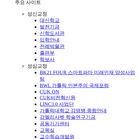
주요 사이트
성신교정
대신학교
발전기금
신학도서관
입학안내
전례박물관
출판부
학보사
성심교정
BK21 FOUR 스마트파마 미래인재 양성사업
팀
BWL 가톨릭 인본주의 국제포럼
CUK ON
CUK비전혁신원
LINC3.0 사업단
가톨릭대학교 감염병 종합안내
강엘리사벳 학술연구기금
공동기기센터
교목실
교수학습개발원