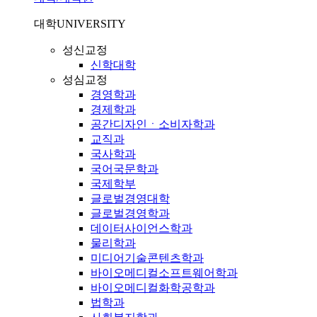
대학
UNIVERSITY
성신교정
신학대학
성심교정
경영학과
경제학과
공간디자인ㆍ소비자학과
교직과
국사학과
국어국문학과
국제학부
글로벌경영대학
글로벌경영학과
데이터사이언스학과
물리학과
미디어기술콘텐츠학과
바이오메디컬소프트웨어학과
바이오메디컬화학공학과
법학과