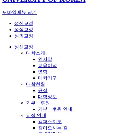
모바일메뉴 닫기
성신교정
성심교정
성의교정
성신교정
대학소개
인사말
교육이념
연혁
대학기구
대학현황
규정
대학정보
기부ㆍ후원
기부ㆍ후원 안내
교정 안내
캠퍼스지도
찾아오시는 길