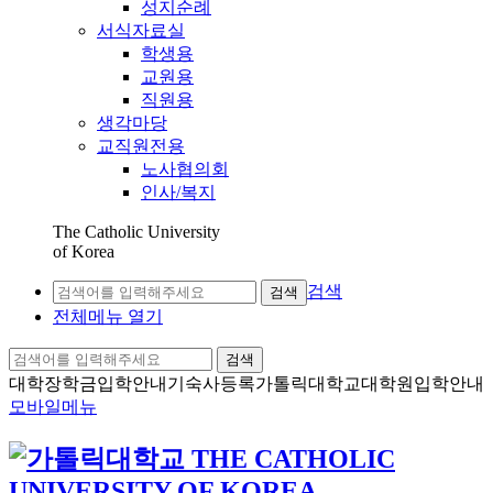
성지순례
서식자료실
학생용
교원용
직원용
생각마당
교직원전용
노사협의회
인사/복지
The Catholic University
of Korea
검색
검색
전체메뉴 열기
검색
대학장학금
입학안내
기숙사등록
가톨릭대학교
대학원입학안내
모바일메뉴