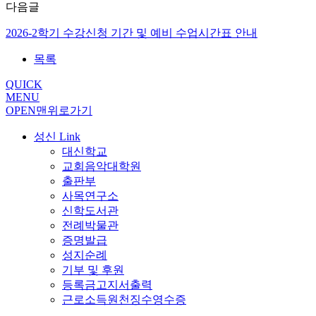
다음글
2026-2학기 수강신청 기간 및 예비 수업시간표 안내
목록
QUICK
MENU
OPEN
맨위로가기
성신 Link
대신학교
교회음악대학원
출판부
사목연구소
신학도서관
전례박물관
증명발급
성지순례
기부 및 후원
등록금고지서출력
근로소득원천징수영수증