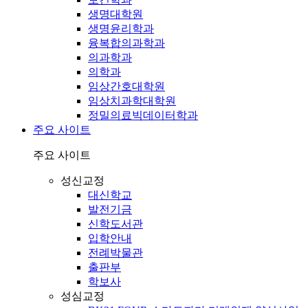
생명대학원
생명윤리학과
융복합의과학과
의과학과
의학과
임상간호대학원
임상치과학대학원
정밀의료빅데이터학과
주요 사이트
주요 사이트
성신교정
대신학교
발전기금
신학도서관
입학안내
전례박물관
출판부
학보사
성심교정