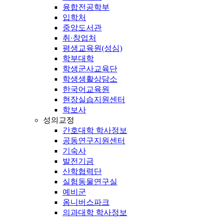
융합전공학부
입학처
중앙도서관
취·창업처
평생교육원(성심)
학부대학
학생군사교육단
학생생활상담소
한국어교육원
현장실습지원센터
학보사
성의교정
간호대학 학사정보
공동연구지원센터
기숙사
발전기금
산학협력단
실험동물연구실
예비군
옴니버스파크
의과대학 학사정보