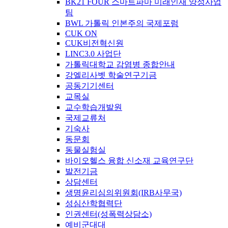
BK21 FOUR 스마트파마 미래인재 양성사업
팀
BWL 가톨릭 인본주의 국제포럼
CUK ON
CUK비전혁신원
LINC3.0 사업단
가톨릭대학교 감염병 종합안내
강엘리사벳 학술연구기금
공동기기센터
교목실
교수학습개발원
국제교류처
기숙사
동문회
동물실험실
바이오헬스 융합 신소재 교육연구단
발전기금
상담센터
생명윤리심의위원회(IRB사무국)
성심산학협력단
인권센터(성폭력상담소)
예비군대대