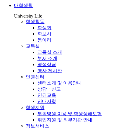
대학생활
University Life
학생활동
학생회
학보사
동아리
교목실
교목실 소개
부서 소개
영성상담
행사 게시판
인권센터
센터소개 및 이용안내
상담ㆍ신고
인권교육
안내사항
학생지원
부속병원 이용 및 학생상해보험
취업지원 및 외부기관 안내
정보서비스