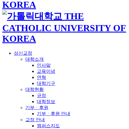
성신교정
대학소개
인사말
교육이념
연혁
대학기구
대학현황
규정
대학정보
기부ㆍ후원
기부ㆍ후원 안내
교정 안내
캠퍼스지도