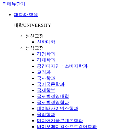
퀵메뉴닫기
대학/대학원
대학
UNIVERSITY
성신교정
신학대학
성심교정
경영학과
경제학과
공간디자인ㆍ소비자학과
교직과
국사학과
국어국문학과
국제학부
글로벌경영대학
글로벌경영학과
데이터사이언스학과
물리학과
미디어기술콘텐츠학과
바이오메디컬소프트웨어학과