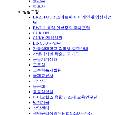
출판부
학보사
성심교정
BK21 FOUR 스마트파마 미래인재 양성사업
팀
BWL 가톨릭 인본주의 국제포럼
CUK ON
CUK비전혁신원
LINC3.0 사업단
가톨릭대학교 감염병 종합안내
강엘리사벳 학술연구기금
공동기기센터
교목실
교수학습개발원
국제교류처
기숙사
동문회
동물실험실
바이오헬스 융합 신소재 교육연구단
발전기금
상담센터
생명윤리심의위원회(IRB사무국)