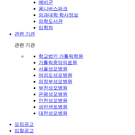
예비군
옴니버스파크
의과대학 학사정보
의학도서관
입학처
관련 기관
관련 기관
학교법인 가톨릭학원
가톨릭중앙의료원
서울성모병원
여의도성모병원
의정부성모병원
부천성모병원
은평성모병원
인천성모병원
성빈센트병원
대전성모병원
모집공고
입찰공고