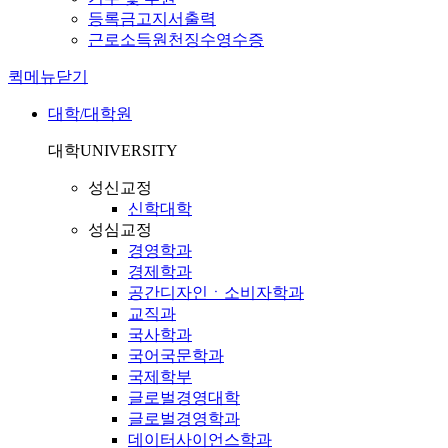
등록금고지서출력
근로소득원천징수영수증
퀵메뉴닫기
대학/대학원
대학
UNIVERSITY
성신교정
신학대학
성심교정
경영학과
경제학과
공간디자인ㆍ소비자학과
교직과
국사학과
국어국문학과
국제학부
글로벌경영대학
글로벌경영학과
데이터사이언스학과