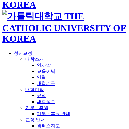
성신교정
대학소개
인사말
교육이념
연혁
대학기구
대학현황
규정
대학정보
기부ㆍ후원
기부ㆍ후원 안내
교정 안내
캠퍼스지도