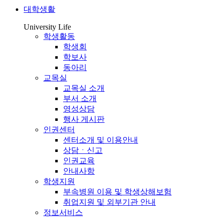
대학생활
University Life
학생활동
학생회
학보사
동아리
교목실
교목실 소개
부서 소개
영성상담
행사 게시판
인권센터
센터소개 및 이용안내
상담ㆍ신고
인권교육
안내사항
학생지원
부속병원 이용 및 학생상해보험
취업지원 및 외부기관 안내
정보서비스