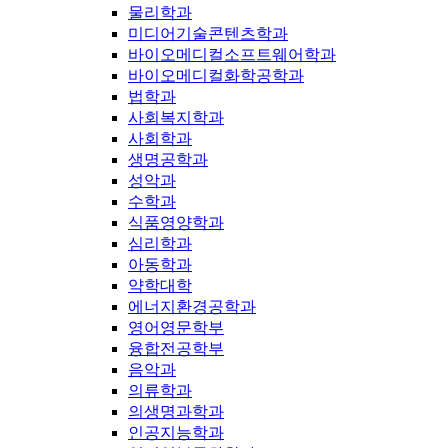
물리학과
미디어기술콘텐츠학과
바이오메디컬소프트웨어학과
바이오메디컬화학공학과
법학과
사회복지학과
사회학과
생명공학과
성악과
수학과
식품영양학과
심리학과
아동학과
약학대학
에너지환경공학과
영어영문학부
융합전공학부
음악과
의류학과
의생명과학과
인공지능학과