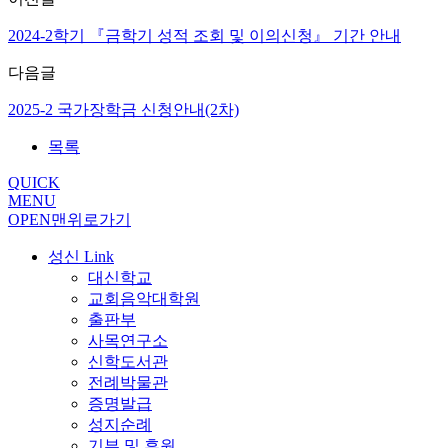
2024-2학기 『금학기 성적 조회 및 이의신청』 기간 안내
다음글
2025-2 국가장학금 신청안내(2차)
목록
QUICK
MENU
OPEN
맨위로가기
성신 Link
대신학교
교회음악대학원
출판부
사목연구소
신학도서관
전례박물관
증명발급
성지순례
기부 및 후원