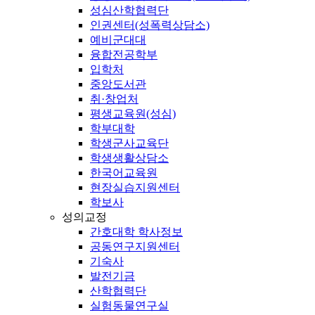
성심산학협력단
인권센터(성폭력상담소)
예비군대대
융합전공학부
입학처
중앙도서관
취·창업처
평생교육원(성심)
학부대학
학생군사교육단
학생생활상담소
한국어교육원
현장실습지원센터
학보사
성의교정
간호대학 학사정보
공동연구지원센터
기숙사
발전기금
산학협력단
실험동물연구실