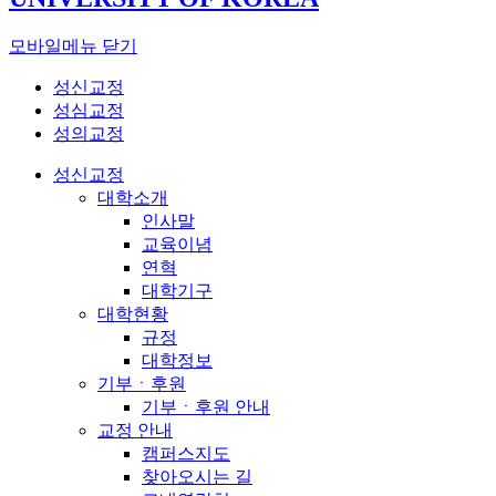
모바일메뉴 닫기
성신교정
성심교정
성의교정
성신교정
대학소개
인사말
교육이념
연혁
대학기구
대학현황
규정
대학정보
기부ㆍ후원
기부ㆍ후원 안내
교정 안내
캠퍼스지도
찾아오시는 길