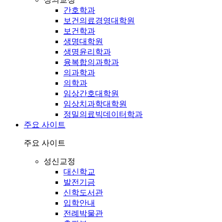
간호학과
보건의료경영대학원
보건학과
생명대학원
생명윤리학과
융복합의과학과
의과학과
의학과
임상간호대학원
임상치과학대학원
정밀의료빅데이터학과
주요 사이트
주요 사이트
성신교정
대신학교
발전기금
신학도서관
입학안내
전례박물관