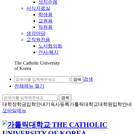
성지순례
서식자료실
학생용
교원용
직원용
생각마당
교직원전용
노사협의회
인사/복지
The Catholic University
of Korea
검색
검색
전체메뉴 열기
검색
대학장학금
입학안내
기숙사등록
가톨릭대학교
대학원입학안내
모바일메뉴