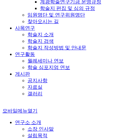
계광학술연구기금 운영규정
학술지 편집 및 심의 규정
임원명단 및 연구위원명단
찾아오시는 길
사목연구
학술지 소개
학술지 검색
학술지 작성방법 및 안내문
연구활동
월례세미나 연보
학술 심포지엄 연보
게시판
공지사항
자료실
갤러리
모바일메뉴열기
연구소 소개
소장 인사말
설립목적