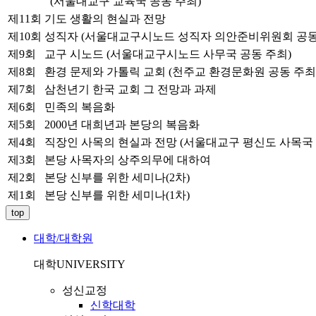
(서울대교구 교육국 공동 주최)
제11회
기도 생활의 현실과 전망
제10회
성직자 (서울대교구시노드 성직자 의안준비위원회 공동
제9회
교구 시노드 (서울대교구시노드 사무국 공동 주최)
제8회
환경 문제와 가톨릭 교회 (천주교 환경문화원 공동 주최
제7회
삼천년기 한국 교회 그 전망과 과제
제6회
민족의 복음화
제5회
2000년 대희년과 본당의 복음화
제4회
직장인 사목의 현실과 전망 (서울대교구 평신도 사목국 
제3회
본당 사목자의 상주의무에 대하여
제2회
본당 신부를 위한 세미나(2차)
제1회
본당 신부를 위한 세미나(1차)
top
대학/대학원
대학
UNIVERSITY
성신교정
신학대학