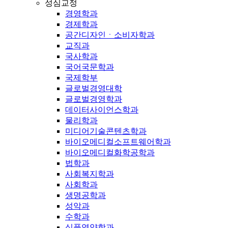
성심교정
경영학과
경제학과
공간디자인ㆍ소비자학과
교직과
국사학과
국어국문학과
국제학부
글로벌경영대학
글로벌경영학과
데이터사이언스학과
물리학과
미디어기술콘텐츠학과
바이오메디컬소프트웨어학과
바이오메디컬화학공학과
법학과
사회복지학과
사회학과
생명공학과
성악과
수학과
식품영양학과