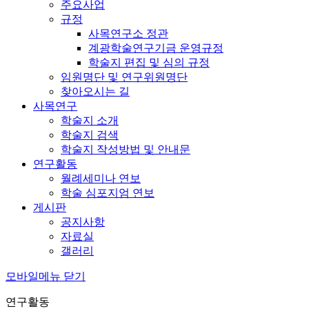
주요사업
규정
사목연구소 정관
계광학술연구기금 운영규정
학술지 편집 및 심의 규정
임원명단 및 연구위원명단
찾아오시는 길
사목연구
학술지 소개
학술지 검색
학술지 작성방법 및 안내문
연구활동
월례세미나 연보
학술 심포지엄 연보
게시판
공지사항
자료실
갤러리
모바일메뉴 닫기
연구활동