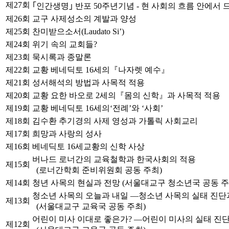
제27회
｢인간생명｣ 반포 50주년기념 - 현 사회의 흐름 안에서
제26회
교구 사제성소의 계발과 양성
제25회
찬미받으소서(Laudato Si’)
제24회
위기 속의 교회들?
제23회
묵시록과 종말론
제22회
교황 베네딕토 16세의『나자렛 예수』
제21회
성서해석의 방법과 사목적 적용
제20회
교황 요한 바오로 2세의『몸의 신학』과 사목적 적용
제19회
교황 베네딕토 16세의‘전례’와 ‘사회’
제18회
김수환 추기경의 사제 영성과 가톨릭 사회교리
제17회
희망과 사랑의 성사
제16회
베네딕토 16세교황의 신학 사상
버나드 로너간의 교육철학과 한국사회의 적용
제15회
(로너간학회 준비위원회 공동 주최)
제14회
청년 사목의 현실과 전망 (서울대교구 청소년국 공동 주
청소년 사목의 오늘과 내일 ―청소년 사목의 실태 진단
제13회
(서울대교구 교육국 공동 주최)
어린이 미사 이대로 좋은가? ―어린이 미사의 실태 진
제12회